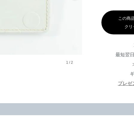
この商
クリ
最短翌
1
/
2
プレゼ