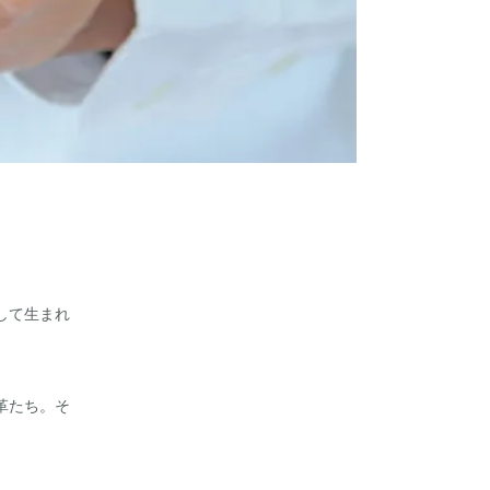
して生まれ
革たち。そ