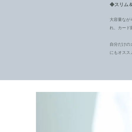
◆スリム
大容量なが
れ、カード
自分だけの
にもオスス