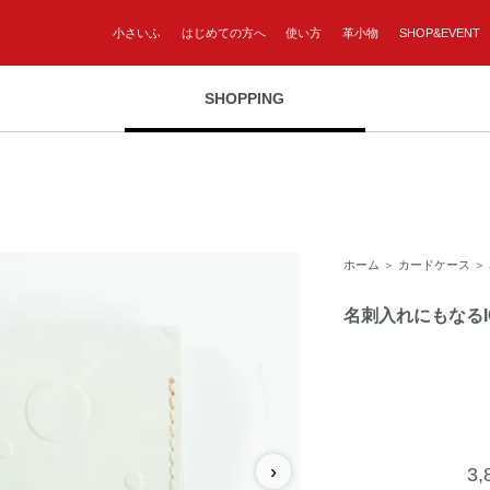
小さいふ
はじめての方へ
使い方
革小物
SHOP&EVENT
SHOPPING
ホーム
＞
カードケース
＞
名刺入れにもなる
›
3