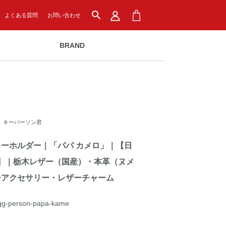
search
よくある質問
お問い合わせ
BRAND
＞
キーパーソン君
キーホルダー｜「パパ カメロ」｜【日
】｜栃木レザー（国産）・本革（ヌメ
ーアクセサリー・レザーチャーム
qg-person-papa-kame