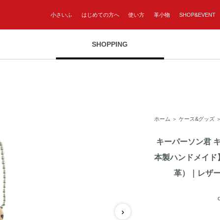
小さいふ
はじめての方へ
使い方
革小物
SHOP&EVENT
SHOPPING
ホーム
＞
ケース&グッズ
キーパーソン君 
本製ハンドメイド
革）｜レザ
›