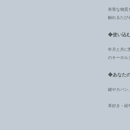
有害な物質
触れるたび
◆使い込
年月と共に
のキーホル
◆あなた
鍵やカバン
革好き・経