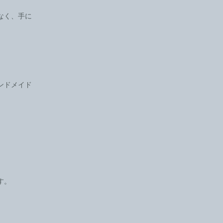
なく、手に
ンドメイド
。
す。