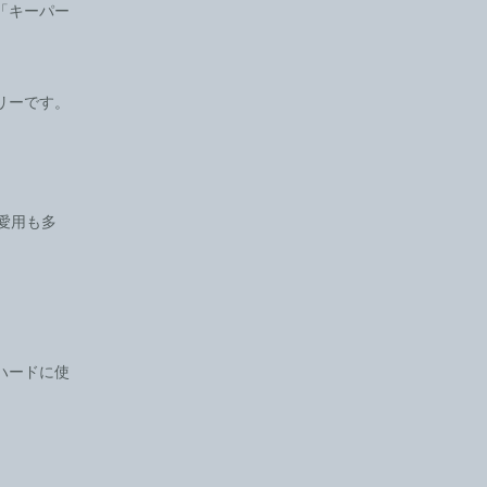
「キーパー
リーです。
愛用も多
ハードに使