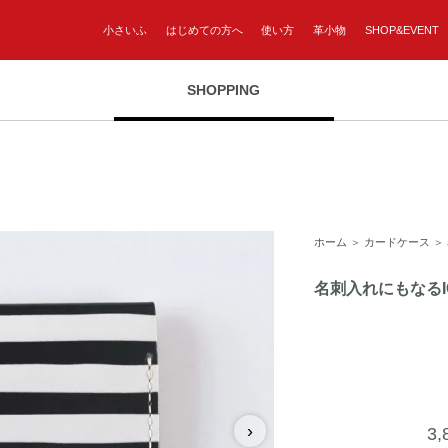
小さいふ
はじめての方へ
使い方
革小物
SHOP&EVENT
SHOPPING
ホーム
＞
カードケース
＞
名刺入れにもなる
›
3