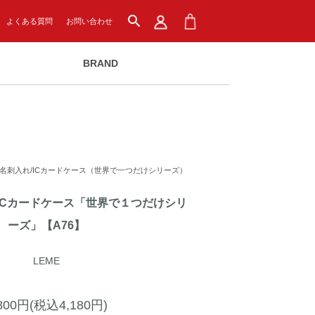
search
よくある質問
お問い合わせ
BRAND
名刺入れ/ICカードケース（世界で一つだけシリーズ）
ICカードケース「世界で１つだけシリ
ーズ」【A76】
LEME
,800円(税込4,180円)