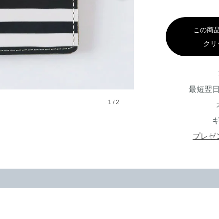
この商
クリ
最短翌
1
/
2
プレゼ