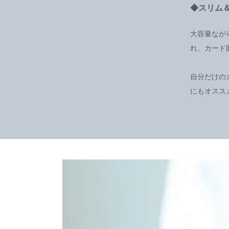
◆スリム
大容量なが
れ、カード
自分だけの
にもオスス