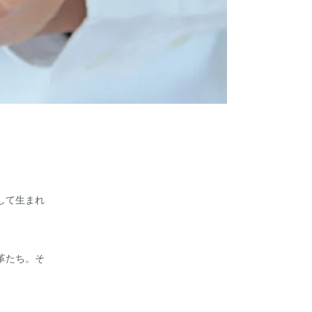
して生まれ
革たち。そ