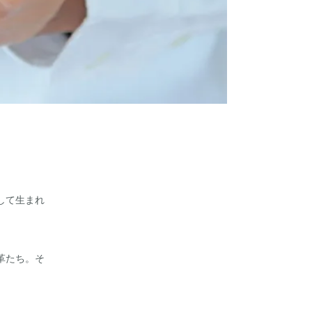
して生まれ
革たち。そ