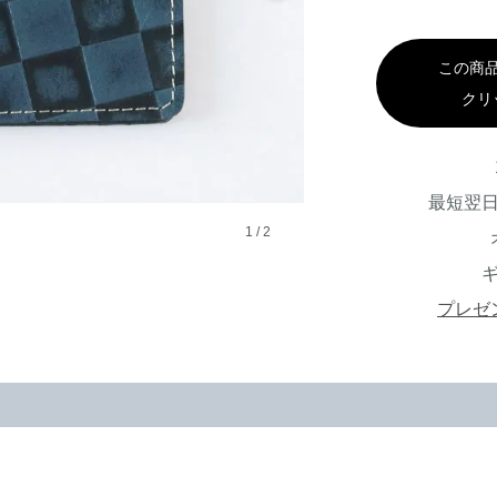
この商
クリ
最短翌
1
/
2
プレゼ