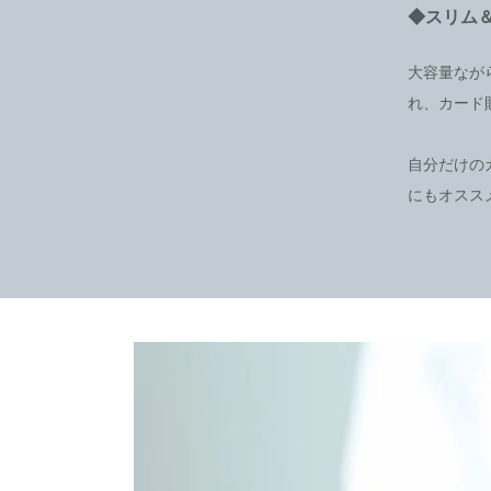
◆スリム
大容量なが
れ、カード
自分だけの
にもオスス