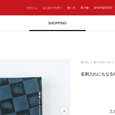
小さいふ
はじめての方へ
使い方
革小物
SHOP&EVENT
SHOPPING
ホーム
＞
カードケース
＞
名刺入れにもなる
›
3