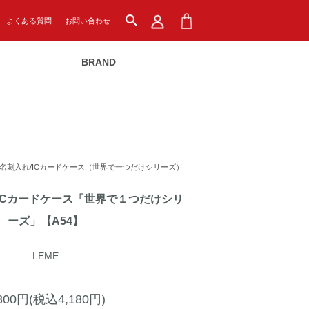
search
よくある質問
お問い合わせ
BRAND
名刺入れ/ICカードケース（世界で一つだけシリーズ）
ICカードケース「世界で１つだけシリ
ーズ」【A54】
LEME
,800円(税込4,180円)