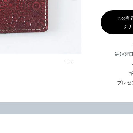
この商
クリ
最短翌
1
/
2
プレゼ