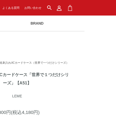
search
よくある質問
お問い合わせ
BRAND
名刺入れ/ICカードケース（世界で一つだけシリーズ）
ICカードケース「世界で１つだけシリ
ーズ」【A51】
LEME
,800円(税込4,180円)