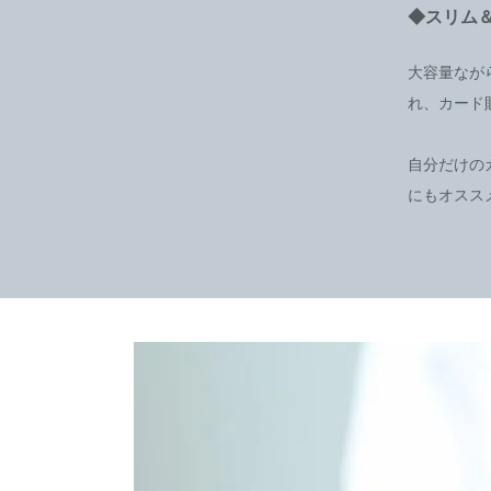
◆スリム
大容量なが
れ、カード
自分だけの
にもオスス