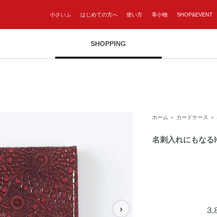
小さいふ
はじめての方へ
使い方
革小物
SHOP&EVENT
SHOPPING
ホーム
＞
カードケース
＞
名刺入れにもなる
›
3