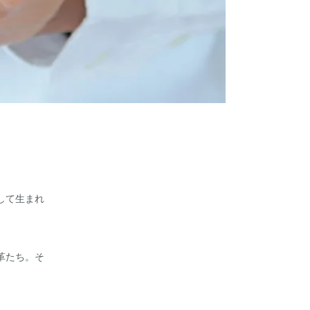
して生まれ
革たち。そ