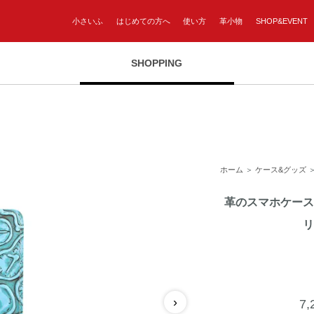
小さいふ
はじめての方へ
使い方
革小物
SHOP&EVENT
SHOPPING
ホーム
＞
ケース&グッズ
革のスマホケース
リ
›
7