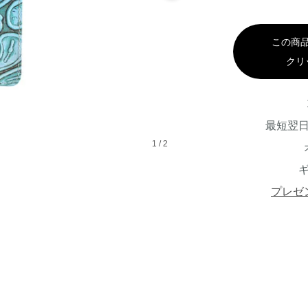
この商
クリ
最短翌
1
/
2
プレゼ