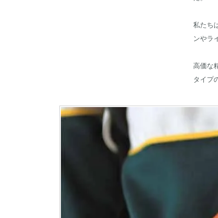
私たち
ンやラ
高価な
タイプ