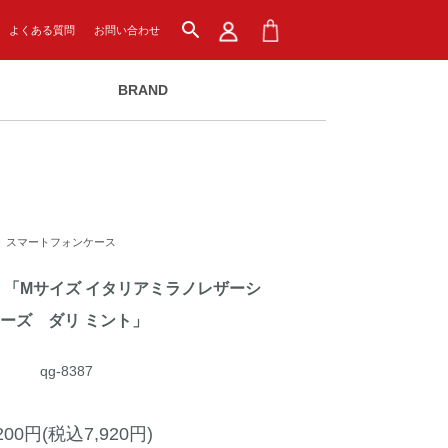
search
よくある質問
お問い合わせ
BRAND
＞
スマートフォンケース
 「Mサイズ イタリアミラノレザーシ
ーズ ダリ ミント」
qg-8387
,200円(税込7,920円)