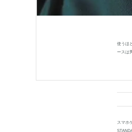
使うほ
ースは
スマホ
STA