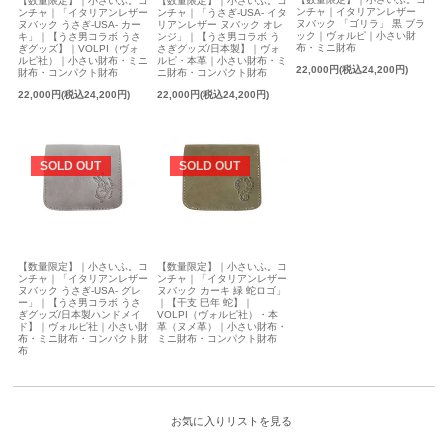
【数量限定】｜小さいふ。コ
【数量限定】｜小さいふ。コ
ンチャ｜イタリアンレザー
ンチャ｜「イタリアンレザー
ンチャ｜「うさぎ-USA- イタ
ヌバック 「ゴリラ」 黒 ブラ
ヌバック うさぎ-USA- カー
リアンレザー ヌバック オレ
ック｜ヴォルピ｜小さい財
キ」｜【うさ男コラボ うさ
ンジ」｜【うさ男コラボ う
布・ミニ財布
ぎグッズ】｜VOLPI（ヴォ
さぎグッズ/日本製】｜ヴォ
ルピ社）｜小さい財布・ミニ
ルピ・本革｜小さい財布・ミ
22,000円(税込24,200円)
財布・コンパクト財布
ニ財布・コンパクト財布
22,000円(税込24,200円)
22,000円(税込24,200円)
SOLD OUT
SOLD OUT
【数量限定】｜小さいふ。コ
【数量限定】｜小さいふ。コ
ンチャ｜「イタリアンレザー
ンチャ｜「イタリアンレザー
ヌバック うさぎ-USA- グレ
ヌバック カーキ 緑 蛇ロゴ」
ー」｜【うさ男コラボ うさ
｜【干支 巳年 蛇】｜
ぎグッズ/日本製ハンドメイ
VOLPI（ヴォルピ社）・本
ド】｜ヴォルピ社｜小さい財
革（ヌメ革）｜小さい財布・
布・ミニ財布・コンパクト財
ミニ財布・コンパクト財布
布
お気に入りリストを見る