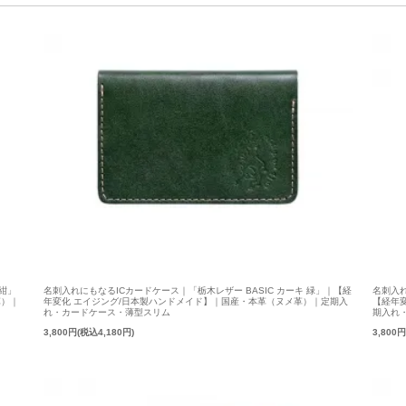
 紺」
名刺入れにもなるICカードケース｜「栃木レザー BASIC カーキ 緑」｜【経
名刺入れ
革）｜
年変化 エイジング/日本製ハンドメイド】｜国産・本革（ヌメ革）｜定期入
【経年
れ・カードケース・薄型スリム
期入れ
3,800円(税込4,180円)
3,800