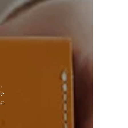
た。
やク
れに