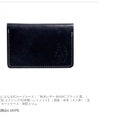
にもなるICカードケース｜「栃木レザー BASIC ブラック 黒」｜
変化 エイジング/日本製ハンドメイド】｜国産・本革（ヌメ革）｜定
・カードケース・薄型スリム
円(税込4,180円)