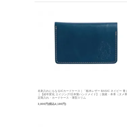
名刺入れにもなるICカードケース｜「栃木レザー BASIC ネイビー 青
｜【経年変化 エイジング/日本製ハンドメイド】｜国産・本革（ヌメ
定期入れ・カードケース・薄型スリム
3,800円(税込4,180円)