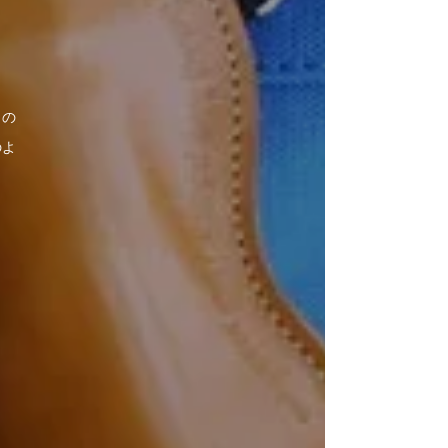
クの
のよ