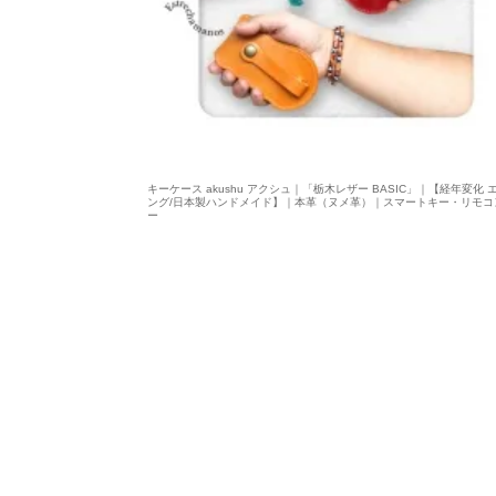
キーケース akushu アクシュ｜「栃木レザー BASIC」｜【経年変化 
ング/日本製ハンドメイド】｜本革（ヌメ革）｜スマートキー・リモコ
ー
4,600円(税込5,060円)
1